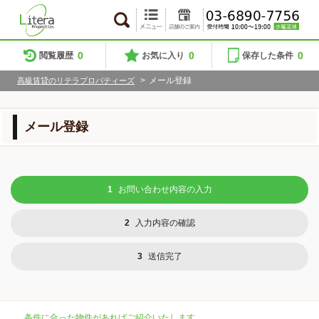
0
0
0
閲覧履歴
お気に入り
保存した条件
>
メール登録
高級賃貸のリテラプロパティーズ
メール登録
1
お問い合わせ内容の入力
2
入力内容の確認
3
送信完了
条件に合った物件があればご紹介いたします。