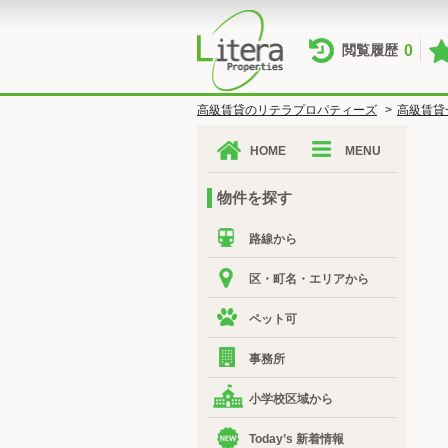
0
閲覧履歴
高級賃貸のリテラプロパティーズ
>
高級賃貸
HOME
MENU
物件を探す
路線から
区・町名・エリアから
ペット可
事務所
小学校区域から
Today’s 新着情報