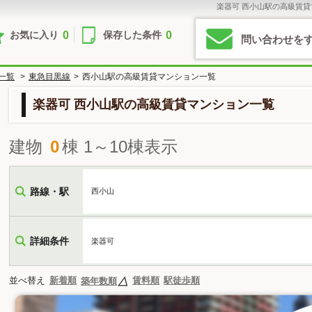
楽器可 西小山駅の高級賃
0
0
お気に入り
保存した条件
問い合わせを
一覧
>
東急目黒線
>
西小山駅の高級賃貸マンション一覧
楽器可 西小山駅の高級賃貸マンション一覧
建物
0
棟 1～10棟表示
路線・駅
西小山
詳細条件
楽器可
並べ替え
新着順
賃料順
駅徒歩順
築年数順