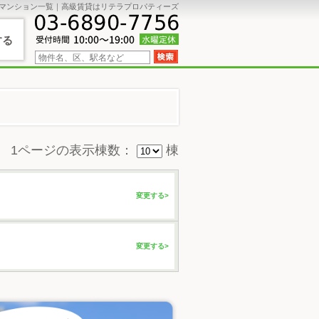
貸マンション一覧｜高級賃貸はリテラプロパティーズ
する
1ページの表示棟数：
棟
変更する>
変更する>