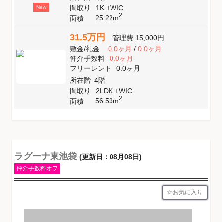
間取り
1K +WIC
New
2
25.22m
面積
31.5万円
管理費
15,000円
敷金
/
礼金
0.0ヶ月
/
0.0ヶ月
仲介手数料
0.0ヶ月
フリーレント
0.0ヶ月
所在階
4階
間取り
2LDK +WIC
2
56.53m
面積
ラグーナ東池袋
(更新日：08月08日)
仲介手数料オフ
お気に入り