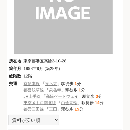
所在地
東京都港区高輪2-16-28
築年月
1998年9月 (築28年)
総階数
12階
交通
京急本線
「
泉岳寺
」駅徒歩
1
分
都営浅草線
「
泉岳寺
」駅徒歩
1
分
JR山手線
「
高輪ゲートウェイ
」駅徒歩
3
分
東京メトロ南北線
「
白金高輪
」駅徒歩
14
分
都営三田線
「
三田
」駅徒歩
15
分