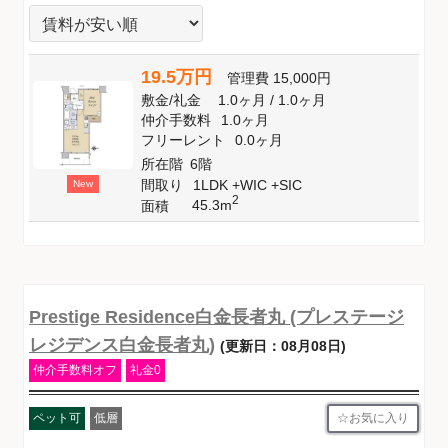
19.5万円
管理費
15,000円
敷金
/
礼金
1.0ヶ月
/
1.0ヶ月
仲介手数料
1.0ヶ月
フリーレント
0.0ヶ月
所在階
6階
間取り
1LDK +WIC +SIC
New
2
45.3m
面積
Prestige Residence白金長者丸 (プレステージ
レジデンス白金長者丸)
(更新日：08月08日)
仲介手数料オフ
礼金0
お気に入り
ペット可
低層