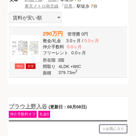
東京メトロ南北線
「
目黒
」駅徒歩
7
分
290万円
管理費
0円
敷金
/
礼金
3.0ヶ月
/
0.0ヶ月
仲介手数料
0.0ヶ月
フリーレント
0.0ヶ月
所在階
3階
間取り
4LDK +WIC
New
定借
2
379.73m
面積
ブラウ上野入谷
(更新日：08月08日)
仲介手数料オフ
礼金0
お気に入り