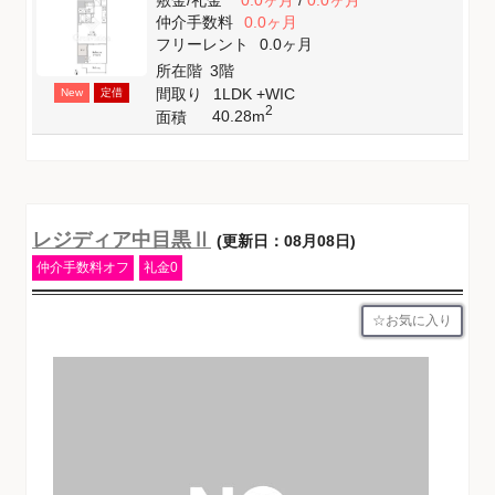
仲介手数料
0.0ヶ月
フリーレント
0.0ヶ月
所在階
3階
間取り
1LDK +WIC
New
定借
2
40.28m
面積
レジディア中目黒Ⅱ
(更新日：08月08日)
仲介手数料オフ
礼金0
お気に入り