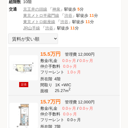
総階数
10階
交通
京王井の頭線
「
神泉
」駅徒歩
5
分
東京メトロ半蔵門線
「
渋谷
」駅徒歩
11
分
東京メトロ銀座線
「
渋谷
」駅徒歩
11
分
JR山手線
「
渋谷
」駅徒歩
11
分
15.5万円
管理費
12,000円
敷金
/
礼金
0.0ヶ月
/
0.0ヶ月
仲介手数料
0.0ヶ月
フリーレント
1.0ヶ月
所在階
4階
間取り
1K +WIC
定借
2
25.27m
面積
15.7万円
管理費
12,000円
敷金
/
礼金
0.0ヶ月
/
0.0ヶ月
仲介手数料
0.0ヶ月
フリーレント
0.0ヶ月
所在階
7階