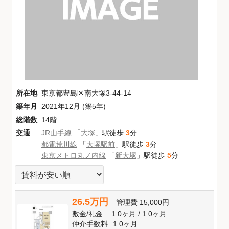
所在地
東京都豊島区南大塚3-44-14
築年月
2021年12月 (築5年)
総階数
14階
交通
JR山手線
「
大塚
」駅徒歩
3
分
都電荒川線
「
大塚駅前
」駅徒歩
3
分
東京メトロ丸ノ内線
「
新大塚
」駅徒歩
5
分
26.5万円
管理費
15,000円
敷金
/
礼金
1.0ヶ月
/
1.0ヶ月
仲介手数料
1.0ヶ月