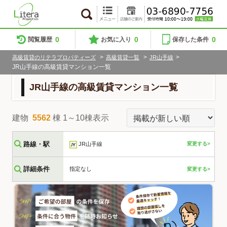
0
0
0
閲覧履歴
お気に入り
保存した条件
>
>
>
高級賃貸のリテラプロパティーズ
高級賃貸一覧
JR山手線
JR山手線の高級賃貸マンション一覧
JR山手線の高級賃貸マンション一覧
建物
5562
棟 1～10棟表示
路線・駅
JR山手線
変更する>
詳細条件
指定なし
変更する>