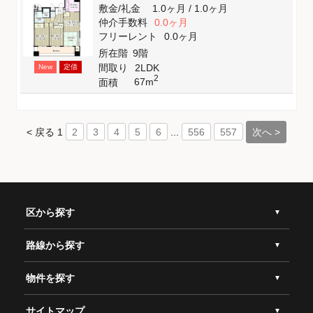
敷金
/
礼金
1.0ヶ月
/
1.0ヶ月
仲介手数料
0.0ヶ月
フリーレント
0.0ヶ月
所在階
9階
間取り
2LDK
New
定借
2
67m
面積
< 戻る
1
...
次へ >
2
3
4
5
6
556
557
区から探す
路線から探す
物件を探す
サイトマップ