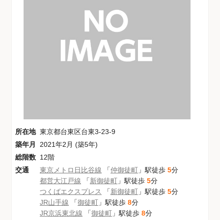
所在地
東京都台東区台東3-23-9
築年月
2021年2月 (築5年)
総階数
12階
交通
東京メトロ日比谷線
「
仲御徒町
」駅徒歩
5
分
都営大江戸線
「
新御徒町
」駅徒歩
5
分
つくばエクスプレス
「
新御徒町
」駅徒歩
5
分
JR山手線
「
御徒町
」駅徒歩
8
分
JR京浜東北線
「
御徒町
」駅徒歩
8
分