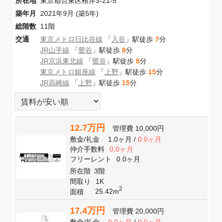
所在地
東京都台東区根岸3-21-5
築年月
2021年9月 (築5年)
総階数
11階
交通
東京メトロ日比谷線
「
入谷
」駅徒歩
7
分
JR山手線
「
鶯谷
」駅徒歩
8
分
JR京浜東北線
「
鶯谷
」駅徒歩
8
分
東京メトロ銀座線
「
上野
」駅徒歩
15
分
JR高崎線
「
上野
」駅徒歩
15
分
12.7万円
管理費
10,000円
敷金
/
礼金
1.0ヶ月
/
0.0ヶ月
仲介手数料
0.0ヶ月
フリーレント
0.0ヶ月
所在階
3階
間取り
1K
2
25.42m
面積
17.4万円
管理費
20,000円
敷金
/
礼金
0.0ヶ月
/
0.0ヶ月