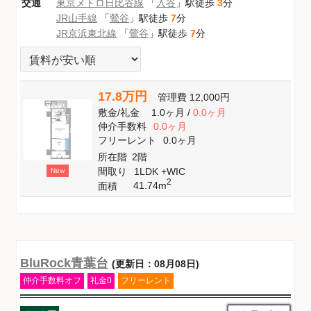
交通
東京メトロ日比谷線
「
入谷
」駅徒歩
3
分
JR山手線
「
鶯谷
」駅徒歩
7
分
JR京浜東北線
「
鶯谷
」駅徒歩
7
分
17.8万円
管理費
12,000円
敷金
/
礼金
1.0ヶ月
/
0.0ヶ月
仲介手数料
0.0ヶ月
フリーレント
0.0ヶ月
所在階
2階
間取り
1LDK +WIC
New
2
41.74m
面積
BluRock青葉台
(更新日：08月08日)
仲介手数料オフ
礼金0
フリーレント