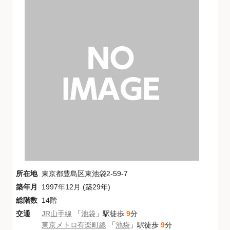
所在地
東京都豊島区東池袋2-59-7
築年月
1997年12月 (築29年)
総階数
14階
交通
JR山手線
「
池袋
」駅徒歩
9
分
東京メトロ有楽町線
「
池袋
」駅徒歩
9
分