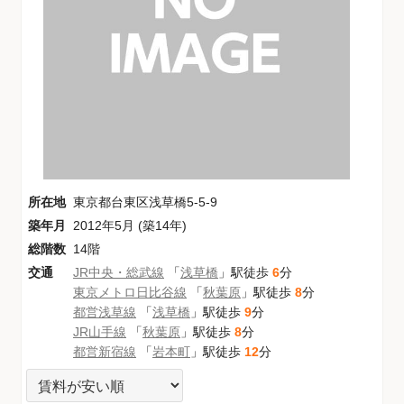
所在地
東京都台東区浅草橋5-5-9
築年月
2012年5月 (築14年)
総階数
14階
交通
JR中央・総武線
「
浅草橋
」駅徒歩
6
分
東京メトロ日比谷線
「
秋葉原
」駅徒歩
8
分
都営浅草線
「
浅草橋
」駅徒歩
9
分
JR山手線
「
秋葉原
」駅徒歩
8
分
都営新宿線
「
岩本町
」駅徒歩
12
分