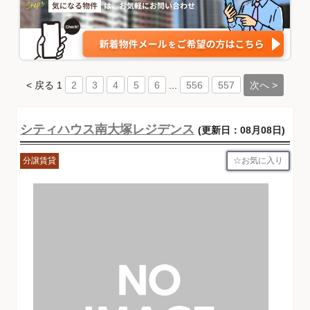
< 戻る
1
...
次へ >
2
3
4
5
6
556
557
シティハウス南大塚レジデンス
(更新日：08月08日)
お気に入り
分譲賃貸