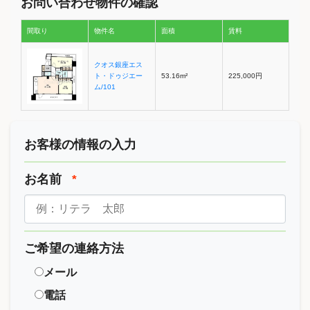
お問い合わせ物件の確認
間取り
物件名
面積
賃料
クオス銀座エス
ト・ドゥジエー
53.16m²
225,000円
ム/101
お客様の情報の入力
お名前
*
ご希望の連絡方法
メール
電話