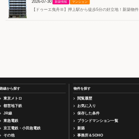
2026-07-30
新築情報
マンション
【ドゥーエ曳舟Ⅲ】押上駅から徒歩5分の好立地！新築物
路線から探す
物件を探す
東京メトロ
閲覧履歴
都営地下鉄
お気に入り
JR線
保存した条件
東急電鉄
ブランドマンション一覧
京王電鉄・小田急電鉄
新築
その他
事務所＆SOHO