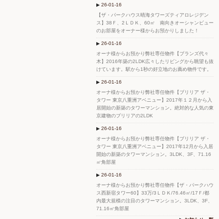
26-01-16
【ザ・パークハウス晴海タワーズティアロレジデン
ス】38Ｆ、2ＬＤＫ、60㎡ 南向きオーシャンビュー
のお部屋をオーナー様からお預かりしました！
26-01-16
オーナ様からお預かり弊社専任物件【ブランズ代々
木】2016年築の2LDK広々したリビングから眺望も抜
けています。駅から1秒の好立地のお薦め物件です。
26-01-16
オーナ様からお預かり弊社専任物件【ブリリア ザ・
タワー 東京八重洲アベニュー】2017年１２月から入
居開始の新築のタワーマンション。絶対的な人気の東
京建物のブリリアの2LDK
26-01-16
オーナ様からお預かり弊社専任物件【ブリリア ザ・
タワー 東京八重洲アベニュー】2017年12月から入居
開始の新築のタワーマンション。3LDK、3F、71.16
㎡角部屋
26-01-16
オーナ様からお預かり弊社専任物件【ザ・パークハウ
ス西新宿タワー60】33万/3ＬＤＫ/76.46㎡/17Ｆ/都
内最大規模の注目のタワーマンション。3LDK、3F、
71.16㎡角部屋