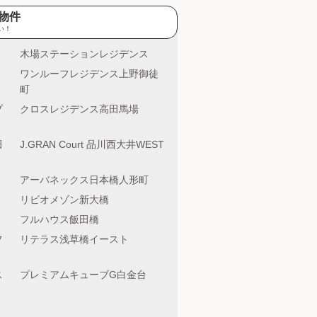
物件
い！
木場ステーションレジデンス
ワンルーフレジデンス上野御徒
町
プ
クロスレジデンス高田馬場
田
J.GRAN Court 品川西大井WEST
アーバネックス日本橋人形町
リビオメゾン新大橋
フルハウス飯田橋
フ
リテラス浅草橋イースト
ス
プレミアムキューブG白金台