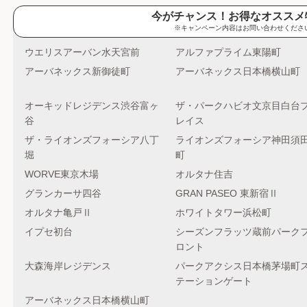
今がチャンス！お得なオススメ
※キャンペーン内容はお問い合わせくださ
ウエリスアーバン水天宮前
アルファプライム東陽町
アーバネックス新御徒町
アーバネックス日本橋横山町
オーキッドレジデンス渋谷富ヶ
ザ・パークハビオ文京目白台
谷
レイス
ザ・ライオンズフォーシア八丁
ライオンズフォーシア神田須
堀
町
WORVE東京木場
オルタナ住吉
グランカーサ四谷
GRAN PASEO 東新宿Ⅱ
オルタナ亀戸Ⅱ
ホワイトタワー浜松町
イプセ初台
シーズンフラッツ蔵前パーク
ロント
大森海岸レジデンス
パークアクシス日本橋茅場町
テーションゲート
アーバネックス日本橋横山町