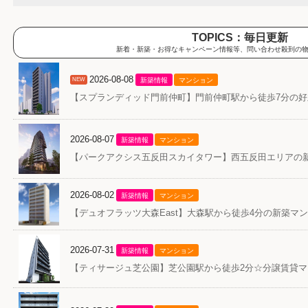
TOPICS：毎日更新
新着・新築・お得なキャンペーン情報等、問い合わせ殺到の
2026-08-08
NEW
新築情報
マンション
【スプランディッド門前仲町】門前仲町駅から徒歩7分の
2026-08-07
新築情報
マンション
【パークアクシス五反田スカイタワー】西五反田エリアの
2026-08-02
新築情報
マンション
【デュオフラッツ大森East】大森駅から徒歩4分の新築マ
2026-07-31
新築情報
マンション
【ティサージュ芝公園】芝公園駅から徒歩2分☆分譲賃貸マ