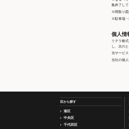
集終了して
※間取り図
※駐車場・
個人情
リテラ株式
し、次のと
当サービス
当社の個人
区から探す
港区
中央区
千代田区