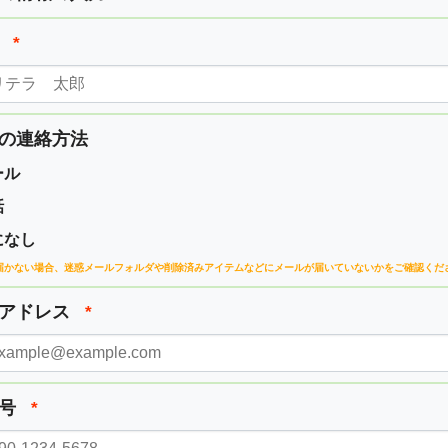
前
*
の連絡方法
ール
話
になし
届かない場合、
迷惑メールフォルダや削除済みアイテムなどに
メールが届いていないかをご確認くだ
ルアドレス
*
番号
*