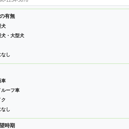
の有無
型犬
型犬・大型犬
になし
通車
イルーフ車
イク
になし
望時期