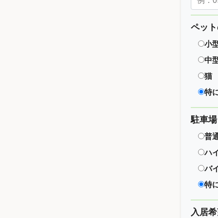
ペット
小
中
猫
特
駐車場
普
ハ
バ
特
入居希