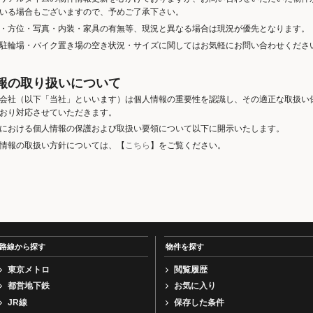
いる場合もございますので、予めご了承下さい。
・方位・写真・内装・家具の有無等、現況と異なる場合は現況が優先となります。
駐輪場・バイク置き場の空き状況・サイズに関してはお気軽にお問い合わせくださ
報の取り扱いについて
会社（以下「当社」といいます）は個人情報の重要性を認識し、その適正な取扱い
おり対応させていただきます。
における個人情報の保護および取扱い要領について以下に開示いたします。
情報の取扱い方針については、【
こちら
】をご覧ください。
路線から探す
物件を探す
東京メトロ
閲覧履歴
都営地下鉄
お気に入り
JR線
保存した条件