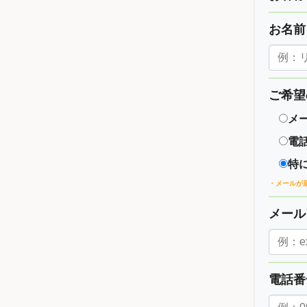
お名
ご希望
メ
電
特
・メールが
メー
電話