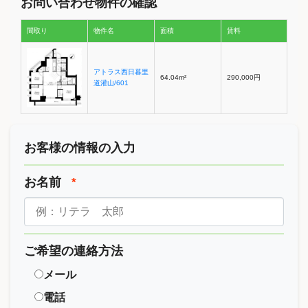
お問い合わせ物件の確認
間取り
物件名
面積
賃料
アトラス西日暮里
64.04m²
290,000円
道灌山/601
お客様の情報の入力
お名前
*
ご希望の連絡方法
メール
電話