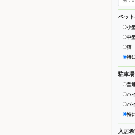
ペット
小
中
猫
特
駐車場
普
ハ
バ
特
入居希