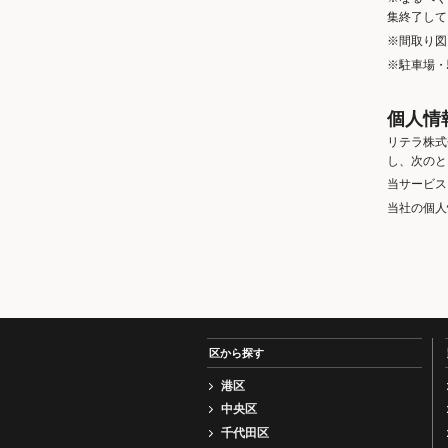
集終了して
※間取り図
※駐車場・
個人情
リテラ株式
し、次のと
当サービス
当社の個人
区から探す
港区
中央区
千代田区