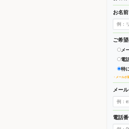
お名
ご希望
メ
電
特
・メールが
メー
電話