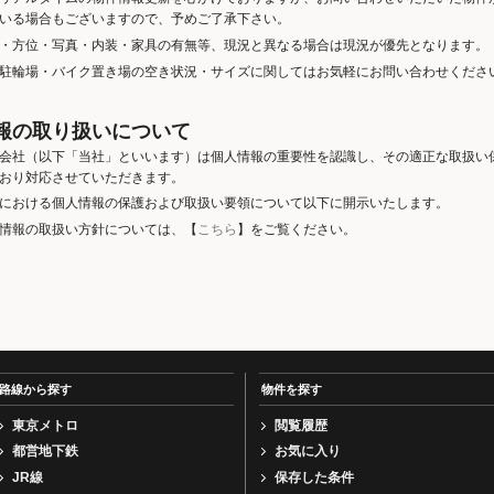
いる場合もございますので、予めご了承下さい。
・方位・写真・内装・家具の有無等、現況と異なる場合は現況が優先となります。
駐輪場・バイク置き場の空き状況・サイズに関してはお気軽にお問い合わせくださ
報の取り扱いについて
会社（以下「当社」といいます）は個人情報の重要性を認識し、その適正な取扱い
おり対応させていただきます。
における個人情報の保護および取扱い要領について以下に開示いたします。
情報の取扱い方針については、【
こちら
】をご覧ください。
路線から探す
物件を探す
東京メトロ
閲覧履歴
都営地下鉄
お気に入り
JR線
保存した条件