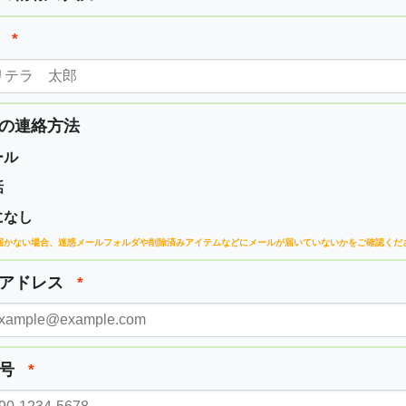
前
*
の連絡方法
ール
話
になし
届かない場合、
迷惑メールフォルダや削除済みアイテムなどに
メールが届いていないかをご確認くだ
ルアドレス
*
番号
*