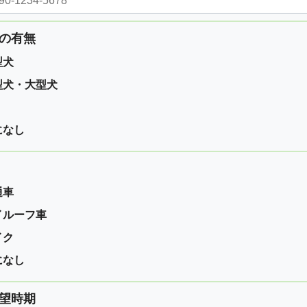
の有無
型犬
型犬・大型犬
になし
通車
イルーフ車
イク
になし
望時期