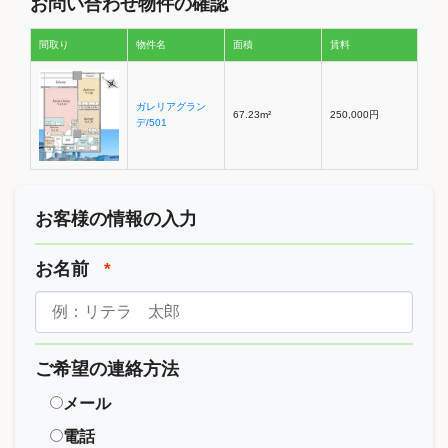
お問い合わせ物件の確認
間取り
物件名
面積
賃料
ガレリアグラン
67.23m²
250,000円
デ/501
お客様の情報の入力
お名前
*
ご希望の連絡方法
メール
電話