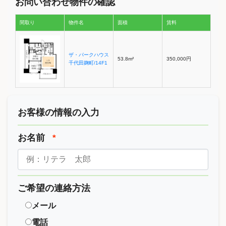
お問い合わせ物件の確認
間取り
物件名
面積
賃料
ザ・パークハウス
53.8m²
350,000円
千代田麹町/14F1
お客様の情報の入力
お名前
*
ご希望の連絡方法
メール
電話