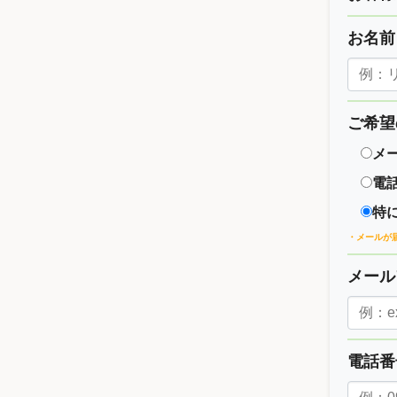
お名
ご希望
メ
電
特
・メールが
メー
電話