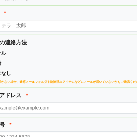
前
*
の連絡方法
ール
話
になし
届かない場合、
迷惑メールフォルダや削除済みアイテムなどに
メールが届いていないかをご確認くだ
ルアドレス
*
番号
*