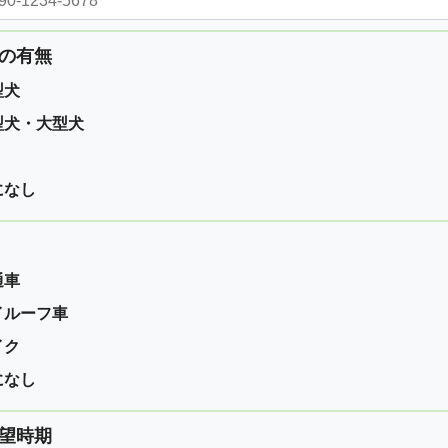
の有無
型犬
型犬・大型犬
になし
通車
イルーフ車
イク
になし
望時期