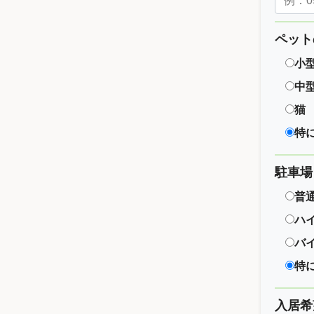
ペット
小
中
猫
特
駐車場
普
ハ
バ
特
入居希