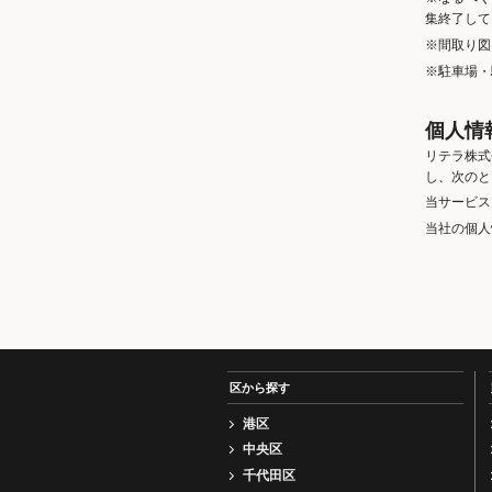
集終了して
※間取り図
※駐車場・
個人情
リテラ株式
し、次のと
当サービス
当社の個人
区から探す
港区
中央区
千代田区