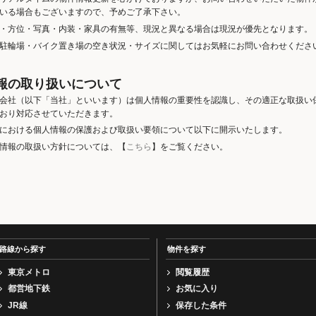
いる場合もございますので、予めご了承下さい。
・方位・写真・内装・家具の有無等、現況と異なる場合は現況が優先となります。
駐輪場・バイク置き場の空き状況・サイズに関してはお気軽にお問い合わせくださ
報の取り扱いについて
会社（以下「当社」といいます）は個人情報の重要性を認識し、その適正な取扱い
おり対応させていただきます。
における個人情報の保護および取扱い要領について以下に開示いたします。
情報の取扱い方針については、【
こちら
】をご覧ください。
路線から探す
物件を探す
東京メトロ
閲覧履歴
都営地下鉄
お気に入り
JR線
保存した条件