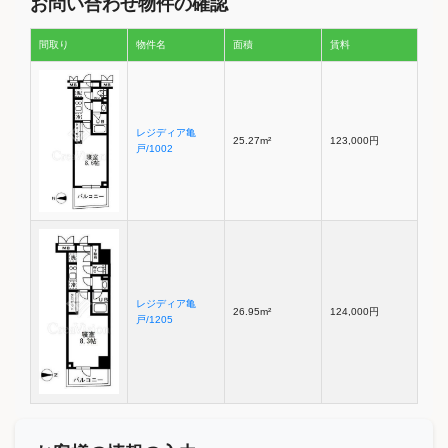
お問い合わせ物件の確認
間取り
物件名
面積
賃料
レジディア亀
25.27m²
123,000円
戸/1002
レジディア亀
26.95m²
124,000円
戸/1205