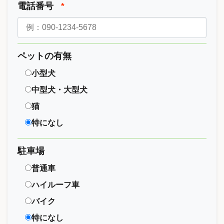
電話番号
*
ペットの有無
小型犬
中型犬・大型犬
猫
特になし
駐車場
普通車
ハイルーフ車
バイク
特になし