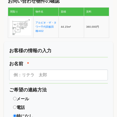
お問い合わせ物件の確認
間取り
物件名
面積
賃料
アルビオ・ザ・タ
ワー千代田飯田
44.15m²
360,000円
橋/402
お客様の情報の入力
お名前
*
ご希望の連絡方法
メール
電話
特になし