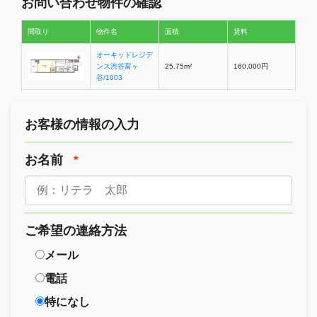
お問い合わせ物件の確認
間取り
物件名
面積
賃料
オーキッドレジデ
ンス渋谷富ヶ
25.75m²
160,000円
谷/1003
お客様の情報の入力
お名前
*
ご希望の連絡方法
メール
電話
特になし