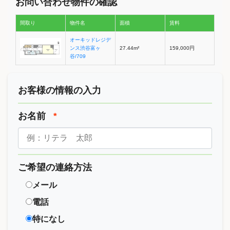
お問い合わせ物件の確認
間取り
物件名
面積
賃料
オーキッドレジデ
ンス渋谷富ヶ
27.44m²
159,000円
谷/709
お客様の情報の入力
お名前
*
ご希望の連絡方法
メール
電話
特になし