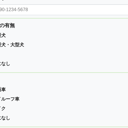
の有無
型犬
型犬・大型犬
になし
通車
イルーフ車
イク
になし