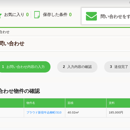
0
0
お気に入り
保存した条件
問い合わせを
合わせ
問い合わせ
1
お問い合わせ内容の入力
2
入力内容の確認
3
送信完了
合わせ物件の確認
物件名
面積
賃料
プラウド新宿牛込柳町/310
40.02m²
185,000円