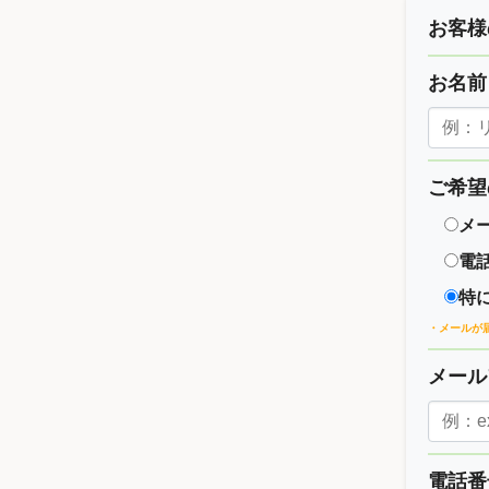
お客様
お名
ご希望
メ
電
特
・メールが
メー
電話