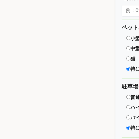
ペット
小
中
猫
特
駐車場
普
ハ
バ
特