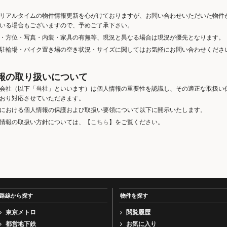
リアルタイムの物件情報更新を心がけておりますが、お問い合わせいただいた物件
いる場合もございますので、予めご了承下さい。
・方位・写真・内装・家具の有無等、現況と異なる場合は現況が優先となります。
駐輪場・バイク置き場の空き状況・サイズに関してはお気軽にお問い合わせくださ
報の取り扱いについて
会社（以下「当社」といいます）は個人情報の重要性を認識し、その適正な取扱い
おり対応させていただきます。
における個人情報の保護および取扱い要領について以下に開示いたします。
情報の取扱い方針については、【
こちら
】をご覧ください。
路線から探す
物件を探す
東京メトロ
閲覧履歴
都営地下鉄
お気に入り