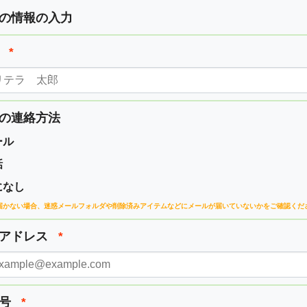
の情報の入力
前
*
の連絡方法
ール
話
になし
届かない場合、
迷惑メールフォルダや削除済みアイテムなどに
メールが届いていないかをご確認くだ
ルアドレス
*
番号
*