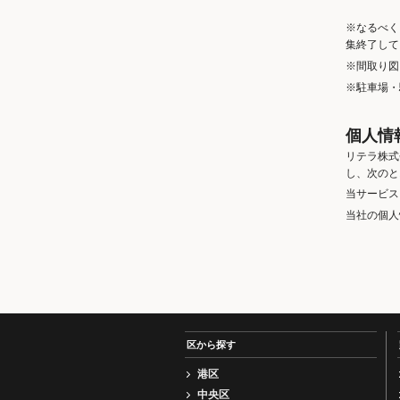
※なるべく
集終了して
※間取り図
※駐車場・
個人情
リテラ株式
し、次のと
当サービス
当社の個人
区から探す
港区
中央区