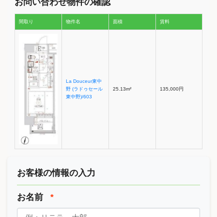
お問い合わせ物件の確認
間取り
物件名
面積
賃料
La Douceur東中
野 (ラドゥセール
25.13m²
135,000円
東中野)/603
お客様の情報の入力
お名前
*