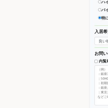
ハ
バ
特
入居希
お問い
内覧