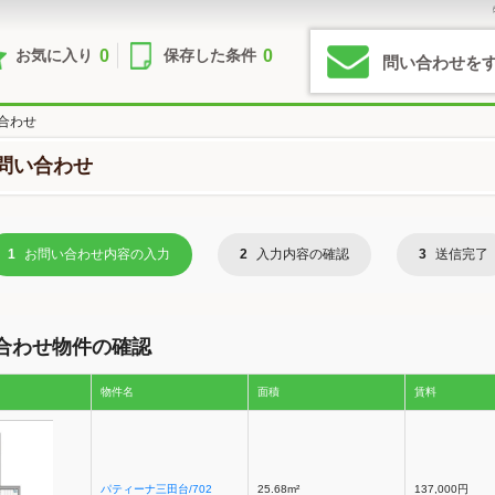
0
0
お気に入り
保存した条件
問い合わせを
合わせ
問い合わせ
1
お問い合わせ内容の入力
2
入力内容の確認
3
送信完了
合わせ物件の確認
物件名
面積
賃料
パティーナ三田台/702
25.68m²
137,000円