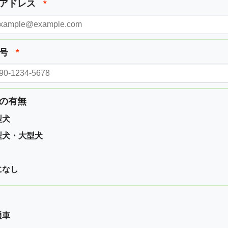
ルアドレス
*
番号
*
の有無
型犬
型犬・大型犬
になし
通車