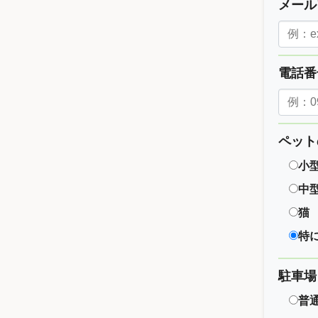
メー
電話
ペット
小
中
猫
特
駐車場
普