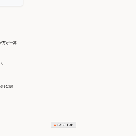
が万が一募
い。
保護に関