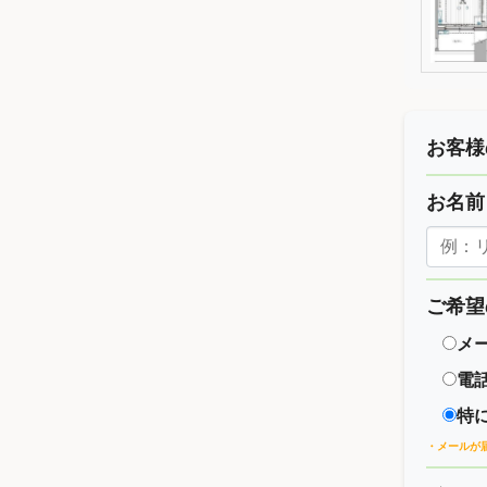
お客様
お名
ご希望
メ
電
特
・メールが