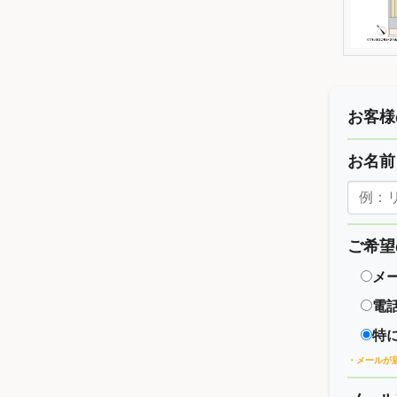
お客様
お名
ご希望
メ
電
特
・メールが