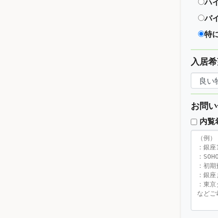
ハ
バ
特
入居希
お問い
内覧