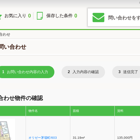
0
0
お気に入り
保存した条件
問い合わせを
合わせ
問い合わせ
1
お問い合わせ内容の入力
2
入力内容の確認
3
送信完了
合わせ物件の確認
物件名
面積
賃料
オリゼー茅場町/603
31.19m²
135,000円