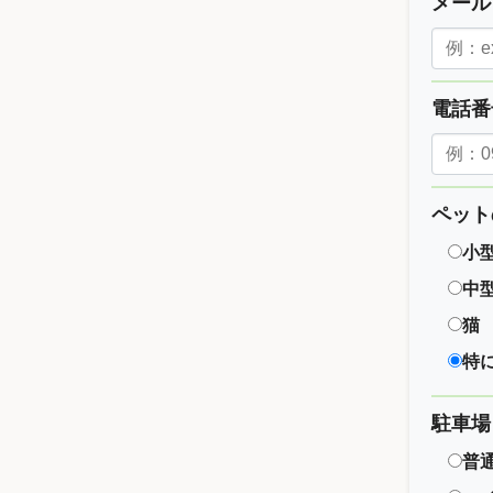
メー
電話
ペット
小
中
猫
特
駐車場
普