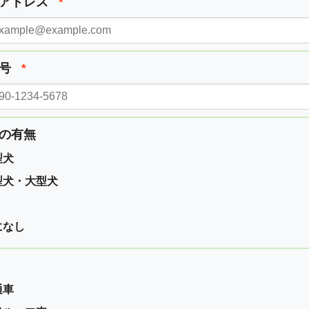
ルアドレス
*
番号
*
の有無
型犬
型犬・大型犬
になし
通車