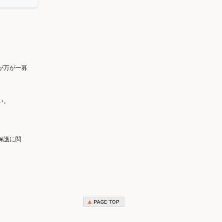
が万が一募
い。
保護に関