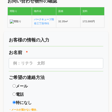
お問い合わせ物件の確認
間取り
物件名
面積
賃料
パークキューブ四
32.35m²
172,000円
谷三丁目/501
お客様の情報の入力
お名前
*
ご希望の連絡方法
メール
電話
特になし
・メールが届かない場合、