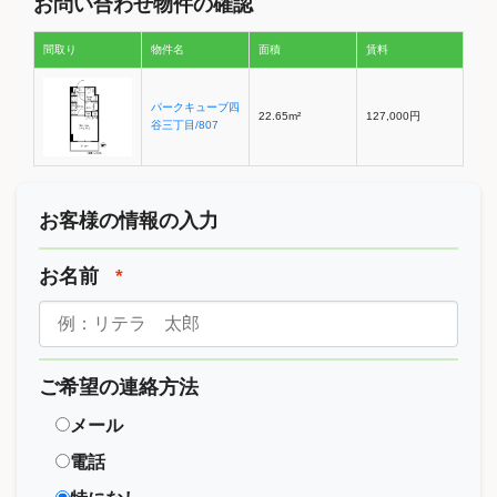
お問い合わせ物件の確認
間取り
物件名
面積
賃料
パークキューブ四
22.65m²
127,000円
谷三丁目/807
お客様の情報の入力
お名前
*
ご希望の連絡方法
メール
電話