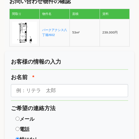
お問い合わせ物件の確認
間取り
物件名
面積
賃料
パークアクシス八
53m²
239,000円
丁堀/602
お客様の情報の入力
お名前
*
ご希望の連絡方法
メール
電話