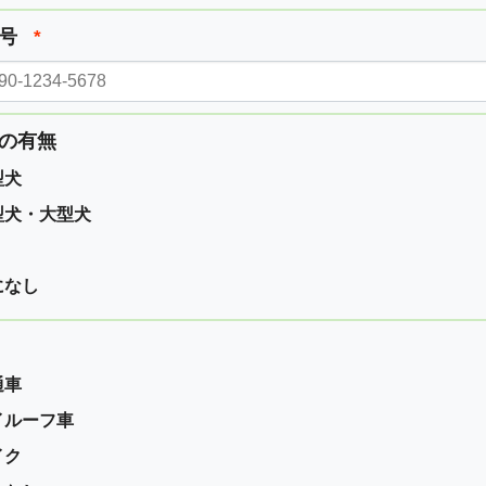
番号
*
の有無
型犬
型犬・大型犬
になし
通車
イルーフ車
イク