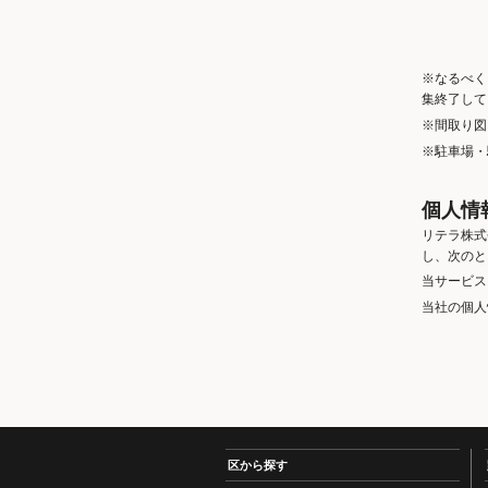
※なるべく
集終了して
※間取り図
※駐車場・
個人情
リテラ株式
し、次のと
当サービス
当社の個人
区から探す