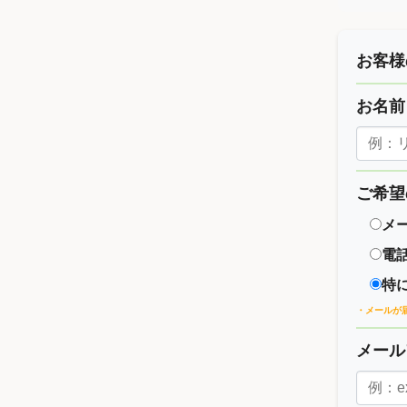
お客様
お名
ご希望
メ
電
特
・メールが
メー