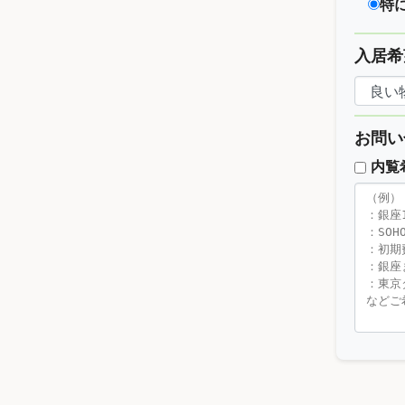
特
入居希
お問い
内覧