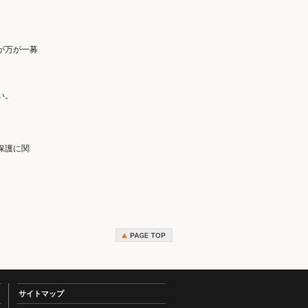
が万が一募
い。
保護に関
サイトマップ