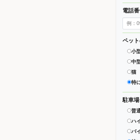
電話
ペット
小
中
猫
特
駐車場
普
ハ
バ