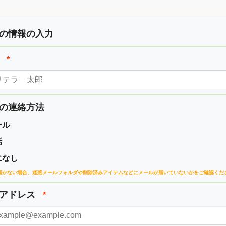
の情報の入力
前
*
の連絡方法
ール
話
になし
届かない場合、
迷惑メールフォルダや削除済みアイテムなどに
メールが届いていないかをご確認くだ
ルアドレス
*