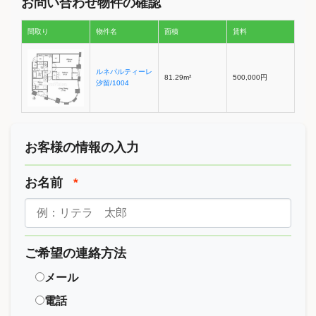
お問い合わせ物件の確認
間取り
物件名
面積
賃料
ルネパルティーレ
81.29m²
500,000円
汐留/1004
お客様の情報の入力
お名前
*
ご希望の連絡方法
メール
電話