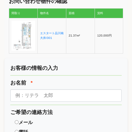
お問い合わせ物件の確認
間取り
物件名
面積
賃料
エスタート品川南
21.37m²
120,000円
大井/301
お客様の情報の入力
お名前
*
ご希望の連絡方法
メール