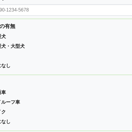
の有無
型犬
型犬・大型犬
になし
通車
イルーフ車
イク
になし