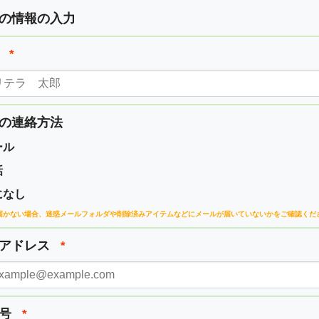
の情報の入力
前
*
の連絡方法
ール
話
になし
届かない場合、
迷惑メールフォルダや削除済みアイテムなどに
メールが届いていないかをご確認くだ
ルアドレス
*
番号
*