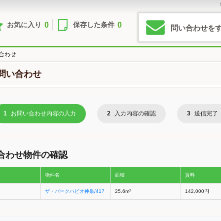
0
0
お気に入り
保存した条件
問い合わせを
合わせ
問い合わせ
1
お問い合わせ内容の入力
2
入力内容の確認
3
送信完了
合わせ物件の確認
物件名
面積
賃料
ザ・パークハビオ神泉/417
25.6m²
142,000円