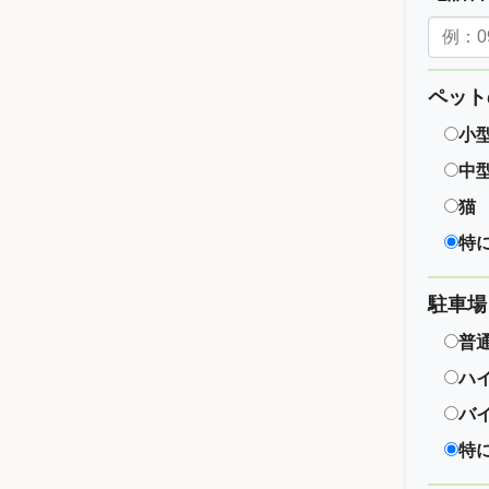
ペット
小
中
猫
特
駐車場
普
ハ
バ
特