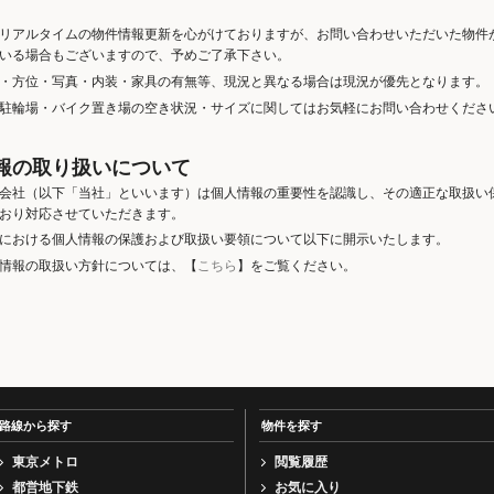
リアルタイムの物件情報更新を心がけておりますが、お問い合わせいただいた物件
いる場合もございますので、予めご了承下さい。
・方位・写真・内装・家具の有無等、現況と異なる場合は現況が優先となります。
駐輪場・バイク置き場の空き状況・サイズに関してはお気軽にお問い合わせくださ
報の取り扱いについて
会社（以下「当社」といいます）は個人情報の重要性を認識し、その適正な取扱い
おり対応させていただきます。
における個人情報の保護および取扱い要領について以下に開示いたします。
情報の取扱い方針については、【
こちら
】をご覧ください。
路線から探す
物件を探す
東京メトロ
閲覧履歴
都営地下鉄
お気に入り