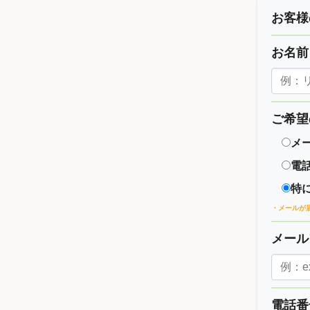
お客様
お名
ご希望
メ
電
特
・メールが
メー
電話