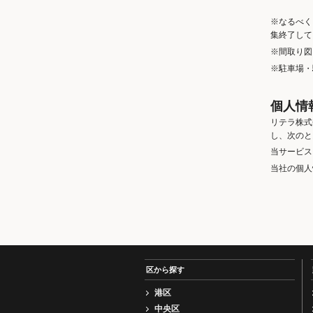
※なるべく
集終了して
※間取り図
※駐車場・
個人情
リテラ株式
し、次のと
当サービス
当社の個人
区から探す
港区
中央区