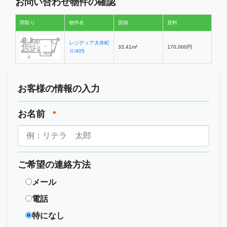
お問い合わせ物件の確認
間取り
物件名
面積
賃料
レジディア大井町
33.41m²
170,000円
Ⅱ/405
お客様の情報の入力
お名前
*
ご希望の連絡方法
メール
電話
特になし