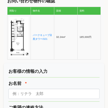
お問い合わせ物件の確認
間取り
物件名
面積
賃料
パークキューブ目
32.24m²
185,000円
黒タワー/321
お客様の情報の入力
お名前
*
ご希望の連絡方法