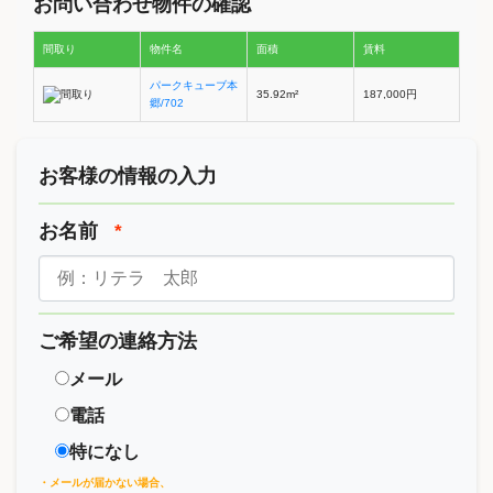
お問い合わせ物件の確認
間取り
物件名
面積
賃料
パークキューブ本
35.92m²
187,000円
郷/702
お客様の情報の入力
お名前
*
ご希望の連絡方法
メール
電話
特になし
・メールが届かない場合、