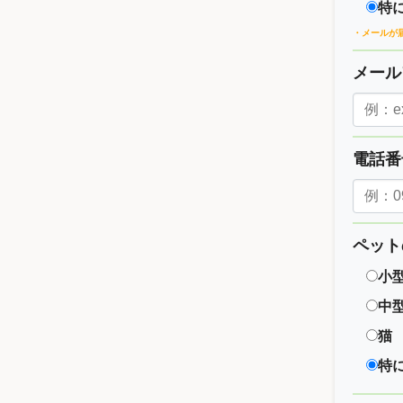
特
・メールが
メー
電話
ペット
小
中
猫
特