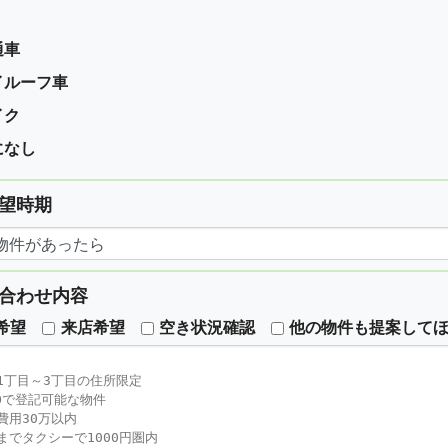
通車
イルーフ車
イク
になし
望時期
合わせ内容
希望
来店希望
空き状況確認
他の物件も提案して