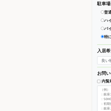
駐車場
普
ハ
バ
特
入居希
お問い
内覧