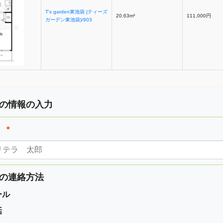
T's garden東池袋 (ティーズ
20.63m²
111,000円
ガーデン東池袋)/903
の情報の入力
前
*
の連絡方法
ール
話