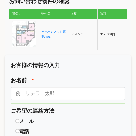
お問い合わせ物件の確認
間取り
物件名
面積
賃料
アーバンノット原
56.47m²
317,000円
宿/401
お客様の情報の入力
お名前
*
ご希望の連絡方法
メール
電話