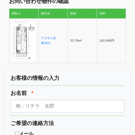
お問い合わせ物件の確認
間取り
物件名
面積
賃料
アクサス汐
22.76m²
142,000円
留/602
お客様の情報の入力
お名前
*
ご希望の連絡方法
メール