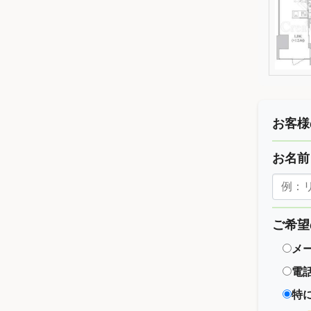
お客様
お名
ご希望
メ
電
特