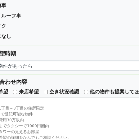
通車
イルーフ車
イク
になし
望時期
合わせ内容
希望
来店希望
空き状況確認
他の物件も提案して