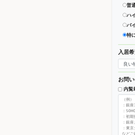
普
ハ
バ
特
入居希
お問い
内覧