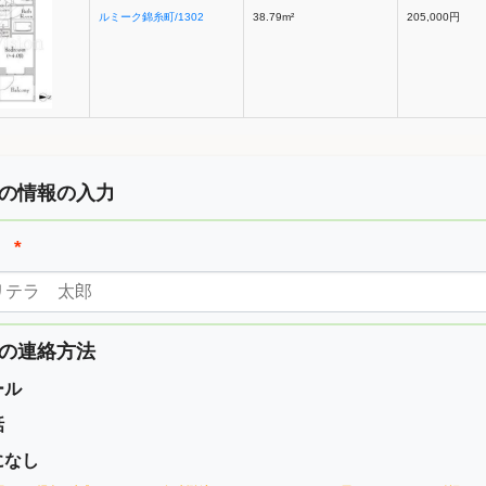
ルミーク錦糸町/1302
38.79m²
205,000円
の情報の入力
前
*
の連絡方法
ール
話
になし