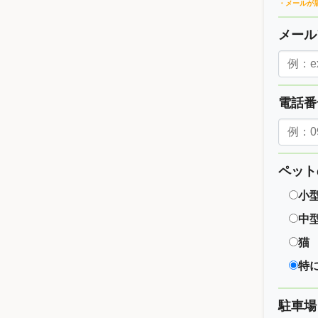
・メールが
メー
電話
ペット
小
中
猫
特
駐車場