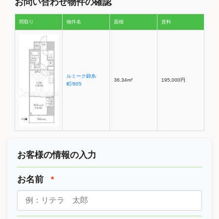
お問い合わせ物件の確認
間取り
物件名
面積
賃料
ルミーク錦糸
36.34m²
195,000円
町/805
お客様の情報の入力
お名前
*