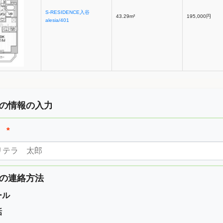
S-RESIDENCE入谷
43.29m²
195,000円
alesia/401
の情報の入力
前
*
の連絡方法
ール
話