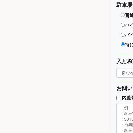
駐車場
普
ハ
バ
特
入居希
お問い
内覧