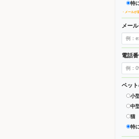
特
・メールが
メー
電話
ペット
小
中
猫
特