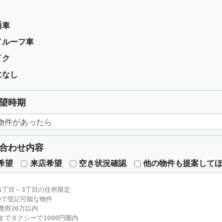
通車
イルーフ車
イク
になし
望時期
合わせ内容
希望
来店希望
空き状況確認
他の物件も提案して