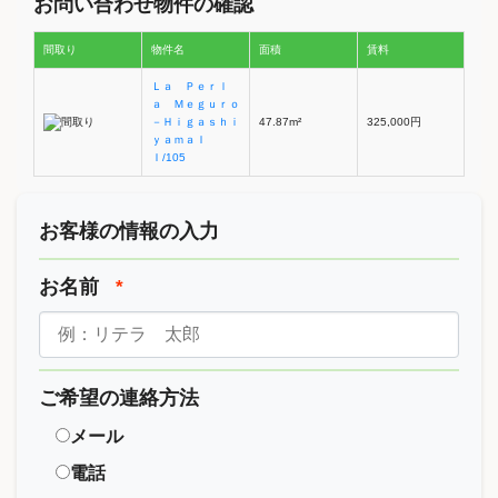
お問い合わせ物件の確認
間取り
物件名
面積
賃料
Ｌａ Ｐｅｒｌ
ａ Ｍｅｇｕｒｏ
－Ｈｉｇａｓｈｉ
47.87m²
325,000円
ｙａｍａＩ
Ｉ/105
お客様の情報の入力
お名前
*
ご希望の連絡方法
メール
電話