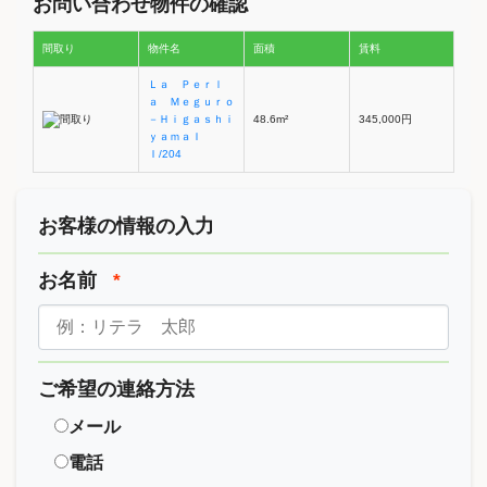
お問い合わせ物件の確認
間取り
物件名
面積
賃料
Ｌａ Ｐｅｒｌ
ａ Ｍｅｇｕｒｏ
－Ｈｉｇａｓｈｉ
48.6m²
345,000円
ｙａｍａＩ
Ｉ/204
お客様の情報の入力
お名前
*
ご希望の連絡方法
メール
電話