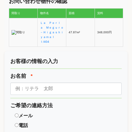
お問い合わせ物件の確認
間取り
物件名
面積
賃料
Ｌａ Ｐｅｒｌ
ａ Ｍｅｇｕｒｏ
－Ｈｉｇａｓｈｉ
47.87m²
348,000円
ｙａｍａＩ
Ｉ/404
お客様の情報の入力
お名前
*
ご希望の連絡方法
メール
電話