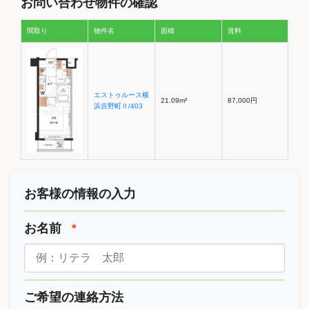
お問い合わせ物件の確認
間取り
物件名
面積
賃料
エストゥルース横
21.09m²
87,000円
浜吉野町Ⅱ/403
お客様の情報の入力
お名前
*
ご希望の連絡方法