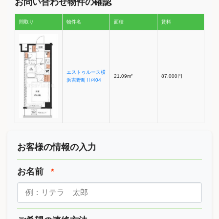
お問い合わせ物件の確認
間取り
物件名
面積
賃料
エストゥルース横
21.09m²
87,000円
浜吉野町Ⅱ/404
お客様の情報の入力
お名前
*