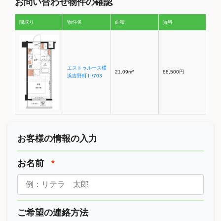
お問い合わせ物件の確認
間取り
物件名
面積
賃料
エストゥルース横
21.09m²
88,500円
浜吉野町Ⅱ/703
お客様の情報の入力
お名前
*
ご希望の連絡方法