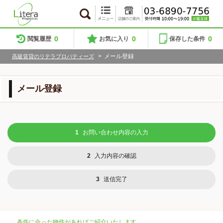
0
0
0
閲覧履歴
お気に入り
保存した条件
>
メール登録
高級賃貸のリテラプロパティーズ
メール登録
1
お問い合わせ内容の入力
2
入力内容の確認
3
送信完了
条件に合った物件があればご紹介いたします。