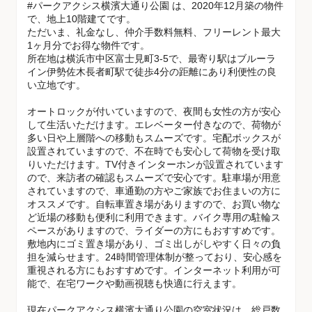
#パークアクシス横濱大通り公園 は、2020年12月築の物件
で、地上10階建てです。
ただいま、礼金なし、仲介手数料無料、フリーレント最大
1ヶ月分でお得な物件です。
所在地は横浜市中区富士見町3-5で、最寄り駅はブルーラ
イン伊勢佐木長者町駅で徒歩4分の距離にあり利便性の良
い立地です。
オートロックが付いていますので、夜間も女性の方が安心
して生活いただけます。エレベーター付きなので、荷物が
多い日や上層階への移動もスムーズです。宅配ボックスが
設置されていますので、不在時でも安心して荷物を受け取
りいただけます。TV付きインターホンが設置されています
ので、来訪者の確認もスムーズで安心です。駐車場が用意
されていますので、車通勤の方やご家族でお住まいの方に
オススメです。自転車置き場がありますので、お買い物な
ど近場の移動も便利に利用できます。バイク専用の駐輪ス
ペースがありますので、ライダーの方にもおすすめです。
敷地内にゴミ置き場があり、ゴミ出しがしやすく日々の負
担を減らせます。24時間管理体制が整っており、安心感を
重視される方にもおすすめです。インターネット利用が可
能で、在宅ワークや動画視聴も快適に行えます。
現在パークアクシス横濱大通り公園の空室状況は、総戸数