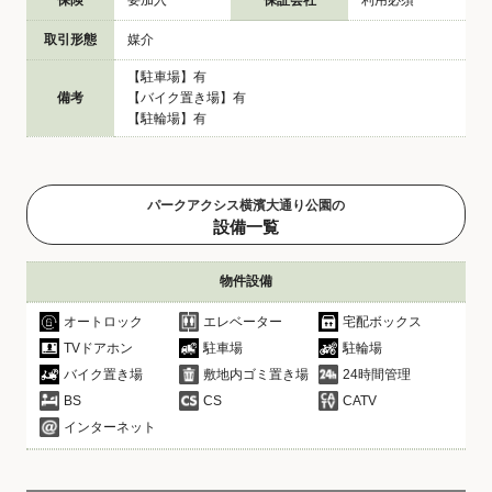
保険
要加入
保証会社
利用必須
取引形態
媒介
【駐車場】有
備考
【バイク置き場】有
【駐輪場】有
パークアクシス横濱大通り公園の
設備一覧
物件設備
オートロック
エレベーター
宅配ボックス
TVドアホン
駐車場
駐輪場
バイク置き場
敷地内ゴミ置き場
24時間管理
BS
CS
CATV
インターネット