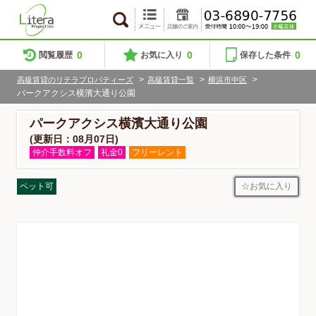
0
0
0
閲覧履歴
お気に入り
保存した条件
>
>
>
高級賃貸のリテラプロパティーズ
高級賃貸一覧
横浜市中区
パークアクシス横濱大通り公園
パークアクシス横濱大通り公園
(更新日：08月07日)
仲介手数料オフ
礼金0
フリーレント
お気に入り
ペット可