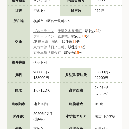
物件種別
マンション
問合せ番号
10533
状態
空きあり
総戸数
162戸
所在地
横浜市中区富士見町3-5
ブルーライン
「
伊勢佐木長者町
」駅徒歩
4
分
ブルーライン
「
阪東橋
」駅徒歩
10
分
交通
JR根岸線
「
関内
」駅徒歩
11
分
京急本線
「
日ノ出町
」駅徒歩
12
分
京急本線
「
黄金町
」駅徒歩
15
分
物件特徴
ペット可
96000円 -
10000円 -
賃料
共益費/管理費
138000円
12000円
2
24.96m
-
間取
1K - 1LDK
占有面積
2
32.26m
建物階数
地上10階
建物構造
RC造
2020年12月
築年数
小学校エリア
南吉田小学校
(築6年)