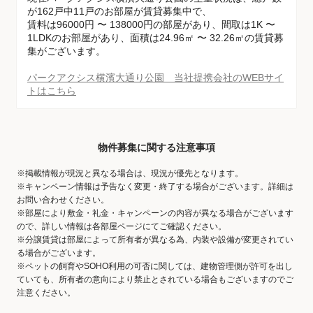
が162戸中11戸のお部屋が賃貸募集中で、
賃料は96000円 〜 138000円の部屋があり、間取は1K 〜
1LDKのお部屋があり、面積は24.96㎡ 〜 32.26㎡の賃貸募
集がございます。
パークアクシス横濱大通り公園 当社提携会社のWEBサイ
トはこちら
物件募集に関する注意事項
※掲載情報が現況と異なる場合は、現況が優先となります。
※キャンペーン情報は予告なく変更・終了する場合がございます。詳細は
お問い合わせください。
※部屋により敷金・礼金・キャンペーンの内容が異なる場合がございます
ので、詳しい情報は各部屋ページにてご確認ください。
※分譲賃貸は部屋によって所有者が異なる為、内装や設備が変更されてい
る場合がございます。
※ペットの飼育やSOHO利用の可否に関しては、建物管理側が許可を出し
ていても、所有者の意向により禁止とされている場合もございますのでご
注意ください。