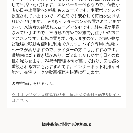
して生活いただけます。エレベーター付きなので、荷物が
多い日や上層階への移動もスムーズです。宅配ボックスが
設置されていますので、不在時でも安心して荷物を受け取
りいただけます。TV付きインターホンが設置されています
ので、来訪者の確認もスムーズで安心です。駐車場が用意
されていますので、車通勤の方やご家族でお住まいの方に
オススメです。自転車置き場がありますので、お買い物な
ど近場の移動も便利に利用できます。バイク専用の駐輪ス
ペースがありますので、ライダーの方にもおすすめです。
敷地内にゴミ置き場があり、ゴミ出しがしやすく日々の負
担を減らせます。24時間管理体制が整っており、安心感を
重視される方にもおすすめです。インターネット利用が可
能で、在宅ワークや動画視聴も快適に行えます。
現在空室はありません。
クリオレジダンス横浜新杉田 当社提携会社のWEBサイト
はこちら
物件募集に関する注意事項