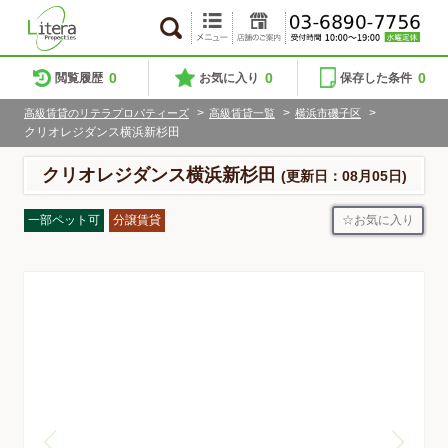
0
0
0
閲覧履歴
お気に入り
保存した条件
>
>
>
高級賃貸のリテラプロパティーズ
高級賃貸一覧
横浜市磯子区
クリオレジダンス横浜新杉田
クリオレジダンス横浜新杉田
(更新日：08月05日)
お気に入り
一部ペット可
分譲賃貸