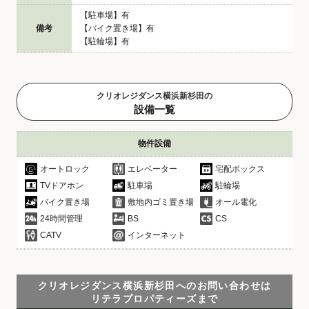
【駐車場】有
備考
【バイク置き場】有
【駐輪場】有
クリオレジダンス横浜新杉田の
設備一覧
物件設備
オートロック
エレベーター
宅配ボックス
TVドアホン
駐車場
駐輪場
バイク置き場
敷地内ゴミ置き場
オール電化
24時間管理
BS
CS
CATV
インターネット
クリオレジダンス横浜新杉田へのお問い合わせは
リテラプロパティーズまで