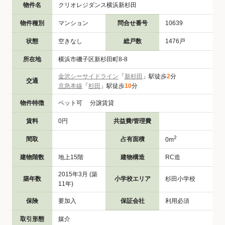
物件名
クリオレジダンス横浜新杉田
物件種別
マンション
問合せ番号
10639
状態
空きなし
総戸数
1476戸
所在地
横浜市磯子区新杉田町8-8
金沢シーサイドライン
「
新杉田
」駅徒歩
2
分
交通
京急本線
「
杉田
」駅徒歩
10
分
物件特徴
ペット可 分譲賃貸
賃料
0円
共益費/管理費
2
間取
占有面積
0m
建物階数
地上15階
建物構造
RC造
2015年3月 (築
築年数
小学校エリア
杉田小学校
11年)
保険
要加入
保証会社
利用必須
取引形態
媒介