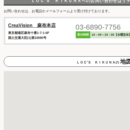
ＬＯＣ’Ｓ ＫＩＫＵＮＡへのお問い合わせは
リ
お問い合わせは、お電話かメールフォームより受け付けております。
03-6890-7756
CreaVision 麻布本店
東京都港区麻布十番1-7-1-6F
受付時間
10：00～19：00【水曜定休
国土交通大臣(1)第10590号
地
ＬＯＣ’Ｓ ＫＩＫＵＮＡの