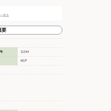
Pへ戻る
概要
号
11244
60戸