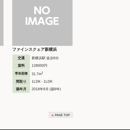
ファインスクェア新横浜
交通
新横浜駅 徒歩
8
分
賃料
128000円
2
専有面積
31.7m
間取り
1LDK - 1LDK
築年月
2018年9月 (築8年)