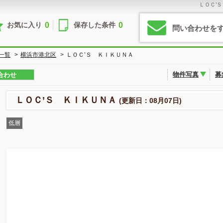
ＬＯＣ’
0
0
お気に入り
保存した条件
問い合わせを
一覧
>
横浜市港北区
>
ＬＯＣ’Ｓ ＫＩＫＵＮＡ
物件写真
募
合わせ
ＬＯＣ’Ｓ ＫＩＫＵＮＡ
(更新日：08月07日)
低層