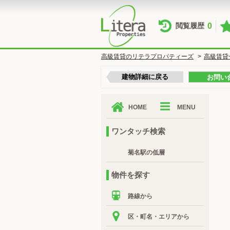
0
閲覧履歴
高級賃貸のリテラプロパティーズ
>
高級賃貸
建物詳細に戻る
お問い
HOME
MENU
ワンタッチ検索
菊名駅の低層
物件を探す
路線から
区・町名・エリアから