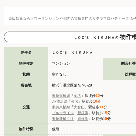
高級賃貸ならタワーマンションや都内の賃貸専門のリテラプロパティーズTO
物件
ＬＯＣ’Ｓ ＫＩＫＵＮＡの
物件名
ＬＯＣ’Ｓ ＫＩＫＵＮＡ
物件種別
マンション
問合せ番
状態
空きなし
総戸数
所在地
横浜市港北区菊名7-8-28
東急東横線
「
菊名
」駅徒歩
10
分
JR横浜線
「
菊名
」駅徒歩
10
分
交通
東急東横線
「
大倉山
」駅徒歩
11
分
ブルーライン
「
新横浜
」駅徒歩
15
分
東急新横浜線
「
新横浜
」駅徒歩
15
分
物件特徴
低層