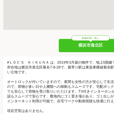
検索結果一覧へ
横浜市港北区
#ＬＯＣ’Ｓ ＫＩＫＵＮＡ は、2019年3月築の物件で、地上5階建
所在地は横浜市港北区菊名7-8-28で、最寄り駅は東急東横線菊名
い立地です。
オートロックが付いていますので、夜間も女性の方が安心して生活
ので、荷物が多い日や上層階への移動もスムーズです。宅配ボック
でも安心して荷物を受け取りいただけます。TV付きインターホン
認もスムーズで安心です。敷地内にゴミ置き場があり、ゴミ出しが
インターネット利用が可能で、在宅ワークや動画視聴も快適に行え
現在空室はありません。