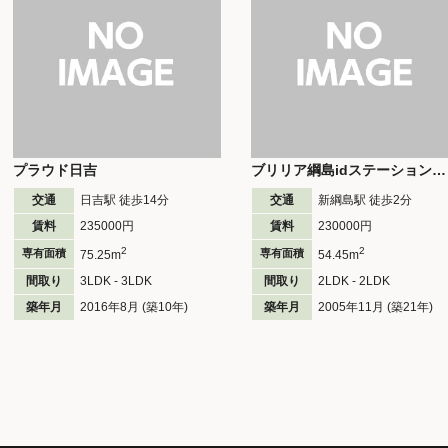
プラウド日吉
ブリリア綱島idステーションフロント
交通
日吉駅 徒歩
14
分
交通
新綱島駅 徒歩
2
分
賃料
235000円
賃料
230000円
2
2
専有面積
専有面積
75.25m
54.45m
間取り
3LDK - 3LDK
間取り
2LDK - 2LDK
築年月
2016年8月 (築10年)
築年月
2005年11月 (築21年)