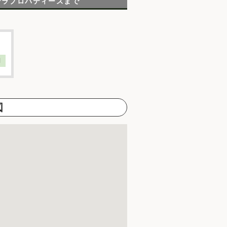
テラプロパティーズまで
】
図