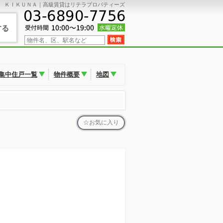
Ｓ ＫＩＫＵＮＡ｜高級賃貸はリテラプロパティーズ
する
集中住戸一覧
物件概要
地図
お気に入り