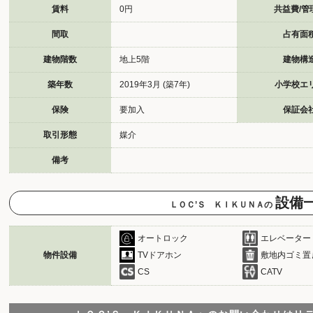
賃料
0円
共益費/管
間取
占有面
建物階数
地上5階
建物構
築年数
2019年3月 (築7年)
小学校エ
保険
要加入
保証会
取引形態
媒介
備考
設備
ＬＯＣ’Ｓ ＫＩＫＵＮＡの
オートロック
エレベーター
物件設備
TVドアホン
敷地内ゴミ置
CS
CATV