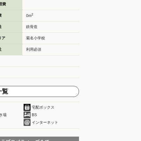
理費
2
積
0m
造
鉄骨造
リア
菊名小学校
社
利用必須
一覧
宅配ボックス
き場
BS
インターネット