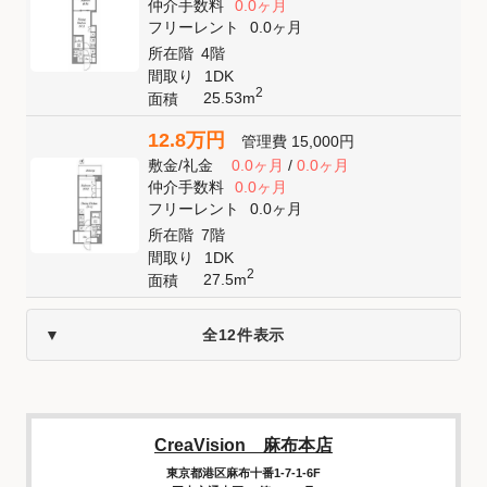
仲介手数料
0.0ヶ月
フリーレント
0.0ヶ月
所在階
4階
間取り
1DK
2
25.53m
面積
12.8万円
管理費
15,000円
敷金
/
礼金
0.0ヶ月
/
0.0ヶ月
仲介手数料
0.0ヶ月
フリーレント
0.0ヶ月
所在階
7階
間取り
1DK
2
27.5m
面積
全12件表示
CreaVision 麻布本店
東京都港区麻布十番1-7-1-6F