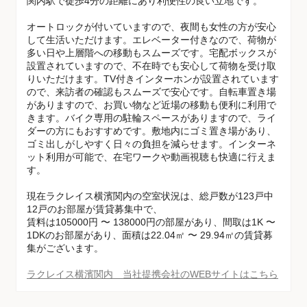
関内駅で徒歩4分の距離にあり利便性の良い立地です。
オートロックが付いていますので、夜間も女性の方が安心
して生活いただけます。エレベーター付きなので、荷物が
多い日や上層階への移動もスムーズです。宅配ボックスが
設置されていますので、不在時でも安心して荷物を受け取
りいただけます。TV付きインターホンが設置されています
ので、来訪者の確認もスムーズで安心です。自転車置き場
がありますので、お買い物など近場の移動も便利に利用で
きます。バイク専用の駐輪スペースがありますので、ライ
ダーの方にもおすすめです。敷地内にゴミ置き場があり、
ゴミ出しがしやすく日々の負担を減らせます。インターネ
ット利用が可能で、在宅ワークや動画視聴も快適に行えま
す。
現在ラクレイス横濱関内の空室状況は、総戸数が123戸中
12戸のお部屋が賃貸募集中で、
賃料は105000円 〜 138000円の部屋があり、間取は1K 〜
1DKのお部屋があり、面積は22.04㎡ 〜 29.94㎡の賃貸募
集がございます。
ラクレイス横濱関内 当社提携会社のWEBサイトはこちら