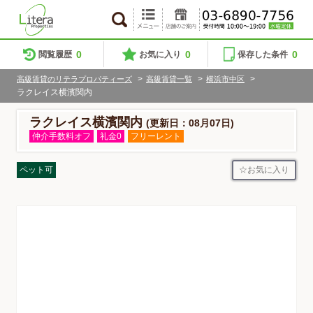
0
0
0
閲覧履歴
お気に入り
保存した条件
>
>
>
高級賃貸のリテラプロパティーズ
高級賃貸一覧
横浜市中区
ラクレイス横濱関内
ラクレイス横濱関内
(更新日：08月07日)
仲介手数料オフ
礼金0
フリーレント
お気に入り
ペット可