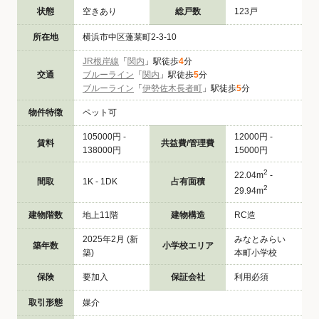
状態
空きあり
総戸数
123戸
所在地
横浜市中区蓬莱町2-3-10
JR根岸線
「
関内
」駅徒歩
4
分
交通
ブルーライン
「
関内
」駅徒歩
5
分
ブルーライン
「
伊勢佐木長者町
」駅徒歩
5
分
物件特徴
ペット可
105000円 -
12000円 -
賃料
共益費/管理費
138000円
15000円
2
22.04m
-
間取
1K - 1DK
占有面積
2
29.94m
建物階数
地上11階
建物構造
RC造
2025年2月 (新
みなとみらい
築年数
小学校エリア
築)
本町小学校
保険
要加入
保証会社
利用必須
取引形態
媒介