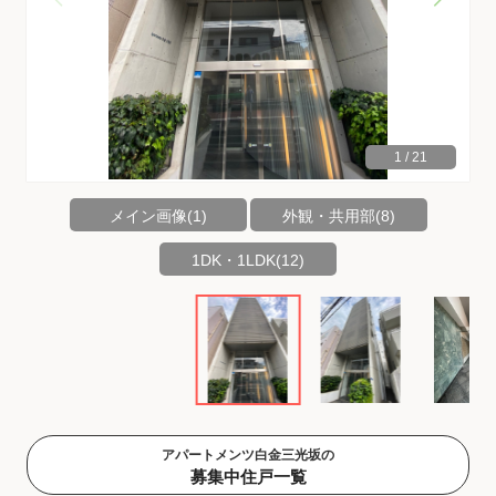
1
/
21
メイン画像(1)
外観・共用部(8)
1DK・1LDK(12)
アパートメンツ白金三光坂の
募集中住戸一覧