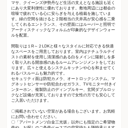
マサ、クイーンズ伊勢丹など生活の支えとなる施設も近く
にあり大変利便性に優れております。敷地周辺には都会の
喧噪で疲れている心に安らぎを与える植栽を施していま
す。緑の空間を抜けると２階相当の天井高が安心感を二乗
してくれるエントランス、その壁面にはルーバーと照明で
アーティスティックなフォルムが印象的なデザインウォー
ルを配置。
間取りは１R～２LDKと様々なスタイルに対応できる快適
なスペースをご用意しております。室内はナチュラルテイ
ストの素材を使用し清潔感のある白をメインに陽射しを多
く取り入れる開放感のあるルームアレンジメントをしてお
ります。広々と使えるシステムキッチンや心を和ませてく
れるバスルームも魅力的です。
セキュリティ面は防犯カメラ、オートロックシステム、マ
グネットセンサーや防犯合わせガラス、TVモニター付きイ
ンターホン、複製防止のディンプルキー、玄関ダブルロッ
クなど設備が充実しておりますので女性の方でも安心して
ご入居いただけます。
〇掲載されていない空室がある場合もございます。お気軽
にお問い合わせください。
〇「アパートメンツ白金三光坂」以外にも指定のご希望物
件や、お探しのご条件ベースでの空室待ちも随時承ります