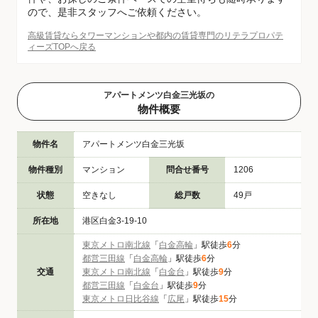
ので、是非スタッフへご依頼ください。
高級賃貸ならタワーマンションや都内の賃貸専門のリテラプロパテ
ィーズTOPへ戻る
アパートメンツ白金三光坂の
物件概要
物件名
アパートメンツ白金三光坂
物件種別
マンション
問合せ番号
1206
状態
空きなし
総戸数
49戸
所在地
港区白金3-19-10
東京メトロ南北線
「
白金高輪
」駅徒歩
6
分
都営三田線
「
白金高輪
」駅徒歩
6
分
交通
東京メトロ南北線
「
白金台
」駅徒歩
9
分
都営三田線
「
白金台
」駅徒歩
9
分
東京メトロ日比谷線
「
広尾
」駅徒歩
15
分