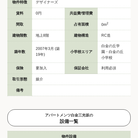
物件特徴
デザイナーズ
賃料
0円
共益費/管理費
2
間取
占有面積
0m
建物階数
地上8階
建物構造
RC造
白金の丘学
2007年3月 (築
築年数
小学校エリア
園・白金の丘
19年)
小学校
保険
要加入
保証会社
利用必須
取引形態
媒介
備考
アパートメンツ白金三光坂の
設備一覧
物件設備