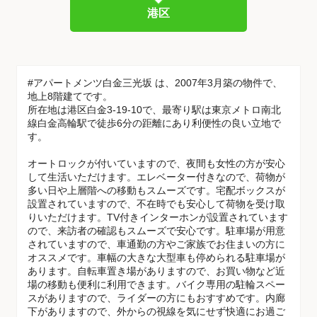
港区
#アパートメンツ白金三光坂 は、2007年3月築の物件で、
地上8階建てです。
所在地は港区白金3-19-10で、最寄り駅は東京メトロ南北
線白金高輪駅で徒歩6分の距離にあり利便性の良い立地で
す。
オートロックが付いていますので、夜間も女性の方が安心
して生活いただけます。エレベーター付きなので、荷物が
多い日や上層階への移動もスムーズです。宅配ボックスが
設置されていますので、不在時でも安心して荷物を受け取
りいただけます。TV付きインターホンが設置されています
ので、来訪者の確認もスムーズで安心です。駐車場が用意
されていますので、車通勤の方やご家族でお住まいの方に
オススメです。車幅の大きな大型車も停められる駐車場が
あります。自転車置き場がありますので、お買い物など近
場の移動も便利に利用できます。バイク専用の駐輪スペー
スがありますので、ライダーの方にもおすすめです。内廊
下がありますので、外からの視線を気にせず快適にお過ご