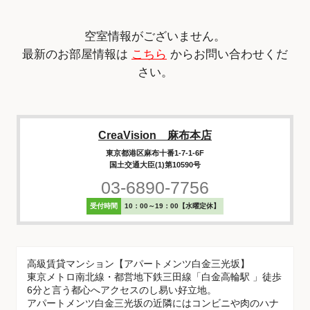
空室情報がございません。
最新のお部屋情報は
こちら
からお問い合わせくだ
さい。
CreaVision 麻布本店
東京都港区麻布十番1-7-1-6F
国土交通大臣(1)第10590号
03-6890-7756
受付時間
10：00～19：00【水曜定休】
高級賃貸マンション【アパートメンツ白金三光坂】
東京メトロ南北線・都営地下鉄三田線「白金高輪駅 」徒歩
6分と言う都心へアクセスのし易い好立地。
アパートメンツ白金三光坂の近隣にはコンビニや肉のハナ