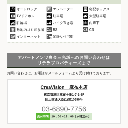
オートロック
エレベーター
宅配ボックス
TVドアホン
駐車場
大型駐車場
駐輪場
バイク置き場
内廊下
敷地内ゴミ置き場
BS
CS
インターネット
閑静な住宅街
アパートメンツ白金三光坂へのお問い合わせは
リテラプロパティーズまで
お問い合わせは、お電話かメールフォームより受け付けております。
CreaVision 麻布本店
東京都港区麻布十番1-7-1-6F
国土交通大臣(1)第10590号
03-6890-7756
受付時間
10：00～19：00【水曜定休】