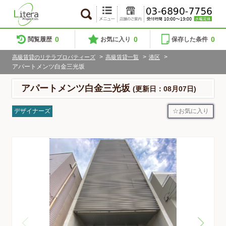
0
0
0
閲覧履歴
お気に入り
保存した条件
>
>
>
高級賃貸のリテラプロパティーズ
高級賃貸一覧
港区
アパートメンツ白金三光坂
アパートメンツ白金三光坂
(更新日：08月07日)
お気に入り
デザイナーズ