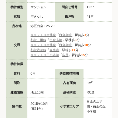
物件種別
マンション
問合せ番号
12271
状態
空きなし
総戸数
48戸
所在地
港区白金1-25-20
東京メトロ南北線
「
白金高輪
」駅徒歩
3
分
都営三田線
「
白金高輪
」駅徒歩
3
分
交通
東京メトロ南北線
「
白金高輪
」駅徒歩
10
分
都営浅草線
「
泉岳寺
」駅徒歩
11
分
東京メトロ日比谷線
「
広尾
」駅徒歩
15
分
物件特徴
賃料
0円
共益費/管理費
2
間取
占有面積
0m
建物階数
地上10階
建物構造
RC造
白金の丘学
2015年10月
築年数
小学校エリア
園・白金の丘
(築11年)
小学校