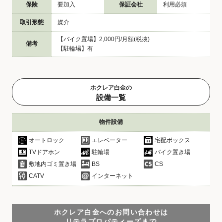
保険
要加入
保証会社
利用必須
取引形態
媒介
【バイク置場】2,000円/月額(税抜)
備考
【駐輪場】有
ホクレア白金の
設備一覧
物件設備
オートロック
エレベーター
宅配ボックス
TVドアホン
駐輪場
バイク置き場
敷地内ゴミ置き場
BS
CS
CATV
インターネット
ホクレア白金へのお問い合わせは
リテラプロパティーズまで