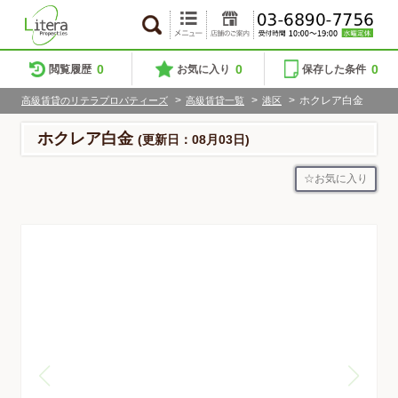
0
0
0
閲覧履歴
お気に入り
保存した条件
>
>
>
ホクレア白金
高級賃貸のリテラプロパティーズ
高級賃貸一覧
港区
ホクレア白金
(更新日：08月03日)
お気に入り