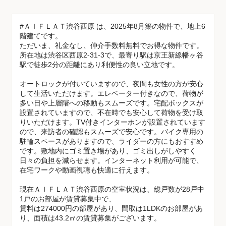
#ＡＩＦＬＡＴ渋谷西原 は、2025年8月築の物件で、地上6
階建てです。
ただいま、礼金なし、仲介手数料無料でお得な物件です。
所在地は渋谷区西原2-31-3で、最寄り駅は京王新線幡ヶ谷
駅で徒歩2分の距離にあり利便性の良い立地です。
オートロックが付いていますので、夜間も女性の方が安心
して生活いただけます。エレベーター付きなので、荷物が
多い日や上層階への移動もスムーズです。宅配ボックスが
設置されていますので、不在時でも安心して荷物を受け取
りいただけます。TV付きインターホンが設置されています
ので、来訪者の確認もスムーズで安心です。バイク専用の
駐輪スペースがありますので、ライダーの方にもおすすめ
です。敷地内にゴミ置き場があり、ゴミ出しがしやすく
日々の負担を減らせます。インターネット利用が可能で、
在宅ワークや動画視聴も快適に行えます。
現在ＡＩＦＬＡＴ渋谷西原の空室状況は、総戸数が28戸中
1戸のお部屋が賃貸募集中で、
賃料は274000円の部屋があり、間取は1LDKのお部屋があ
り、面積は43.2㎡の賃貸募集がございます。