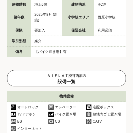
建物階数
地上6階
建物構造
RC造
2025年8月 (新
築年数
小学校エリア
西原小学校
築)
保険
要加入
保証会社
利用必須
取引形態
媒介
備考
【バイク置き場】有
ＡＩＦＬＡＴ渋谷西原の
設備一覧
物件設備
オートロック
エレベーター
宅配ボックス
TVドアホン
バイク置き場
敷地内ゴミ置き場
BS
CS
CATV
インターネット