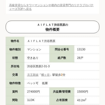
高級賃貸ならタワーマンションや都内の賃貸専門のリテラプロパテ
ィーズTOPへ戻る
ＡＩＦＬＡＴ渋谷西原の
物件概要
物件名
ＡＩＦＬＡＴ渋谷西原
物件種別
マンション
問合せ番号
13130
状態
空きあり
総戸数
28戸
所在地
渋谷区西原2-31-3
交通
京王新線
「
幡ヶ谷
」駅徒歩
2
分
物件特徴
ペット可 低層
賃料
274000円
共益費/管理費
15000円
2
間取
1LDK
占有面積
43.2m