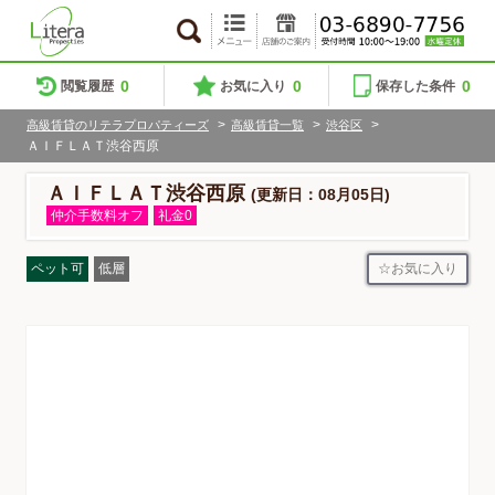
0
0
0
閲覧履歴
お気に入り
保存した条件
>
>
>
高級賃貸のリテラプロパティーズ
高級賃貸一覧
渋谷区
ＡＩＦＬＡＴ渋谷西原
ＡＩＦＬＡＴ渋谷西原
(更新日：08月05日)
仲介手数料オフ
礼金0
お気に入り
ペット可
低層