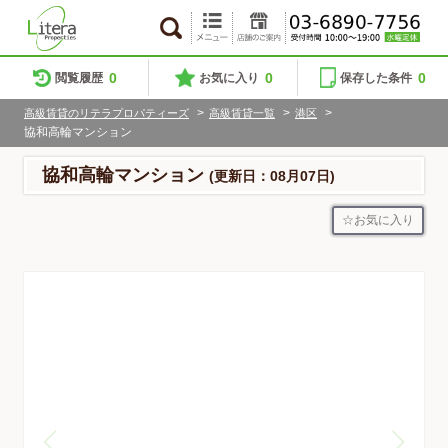
0
0
0
閲覧履歴
お気に入り
保存した条件
>
>
>
高級賃貸のリテラプロパティーズ
高級賃貸一覧
港区
協和高輪マンション
協和高輪マンション
(更新日：08月07日)
お気に入り