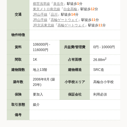
都営浅草線
「
泉岳寺
」駅徒歩
1
分
東京メトロ南北線
「
白金高輪
」駅徒歩
12
分
交通
JR山手線
「
品川
」駅徒歩
14
分
JR山手線
「
高輪ゲートウェイ
」駅徒歩
11
分
JR京浜東北線
「
高輪ゲートウェイ
」駅徒歩
11
分
物件特徴
106000円 -
賃料
共益費/管理費
0円 - 10000円
116000円
2
間取
1K
占有面積
26.88m
建物階数
地上13階
建物構造
SRC造
2006年8月 (築
築年数
小学校エリア
高輪台小学校
20年)
保険
要加入
保証会社
利用必須
取引形態
媒介
備考