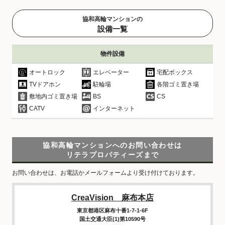
協和高輪マンションの
設備一覧
物件設備
オートロック
エレベーター
宅配ボックス
TVドアホン
駐輪場
各階ゴミ置き場
敷地内ゴミ置き場
BS
CS
CATV
インターネット
協和高輪マンションへのお問い合わせは
リテラプロパティーズまで
お問い合わせは、お電話かメールフォームより受け付けております。
CreaVision 麻布本店
東京都港区麻布十番1-7-1-6F
国土交通大臣(1)第10590号