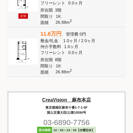
フリーレント
0.0ヶ月
所在階
3階
間取り
1K
定借
2
26.88m
面積
11.6万円
管理費
0円
敷金
/
礼金
1.0ヶ月
/
2.0ヶ月
仲介手数料
1.0ヶ月
フリーレント
0.0ヶ月
所在階
8階
間取り
1K
2
26.88m
面積
CreaVision 麻布本店
東京都港区麻布十番1-7-1-6F
国土交通大臣(1)第10590号
03-6890-7756
受付時間
10：00～19：00【水曜定休】