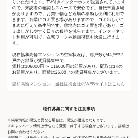
りいただけます。TV付きインターホンが設置されています
ので、来訪者の確認もスムーズで安心です。自転車置き場
がありますので、お買い物など近場の移動も便利に利用で
きます。各階にゴミ置き場がありますので、ゴミ出しがこ
まめに行えて衛生的です。敷地内にゴミ置き場があり、ゴ
ミ出しがしやすく日々の負担を減らせます。インターネッ
ト利用が可能で、在宅ワークや動画視聴も快適に行えま
す。
現在協和高輪マンションの空室状況は、総戸数が44戸中2
戸のお部屋が賃貸募集中で、
賃料は106000円 〜 116000円の部屋があり、間取は1Kの
お部屋があり、面積は26.88㎡の賃貸募集がございます。
協和高輪マンション 当社提携会社のWEBサイトはこちら
物件募集に関する注意事項
※掲載情報が現況と異なる場合は、現況が優先となります。
※キャンペーン情報は予告なく変更・終了する場合がございます。詳細は
お問い合わせください。
※部屋により敷金・礼金・キャンペーンの内容が異なる場合がございます